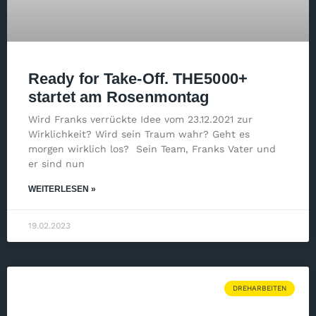
Ready for Take-Off. THE5000+
startet am Rosenmontag
Wird Franks verrückte Idee vom 23.12.2021 zur
Wirklichkeit? Wird sein Traum wahr? Geht es
morgen wirklich los? Sein Team, Franks Vater und
er sind nun
WEITERLESEN »
19.02.2023
DREHARBEITEN