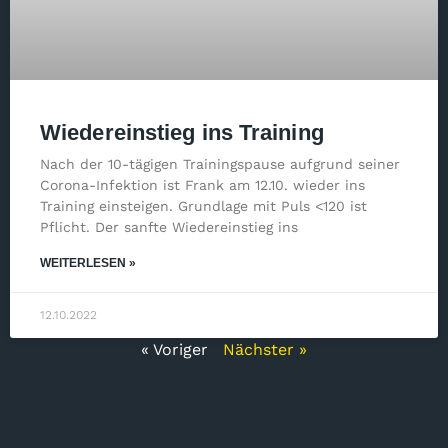
Wiedereinstieg ins Training
Nach der 10-tägigen Trainingspause aufgrund seiner
Corona-Infektion ist Frank am 12.10. wieder ins
Training einsteigen. Grundlage mit Puls <120 ist
Pflicht. Der sanfte Wiedereinstieg ins
WEITERLESEN »
12.10.2022
« Voriger
Nächster »