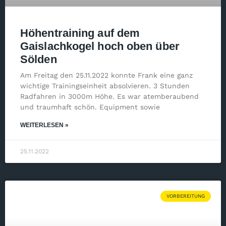
Höhentraining auf dem
Gaislachkogel hoch oben über
Sölden
Am Freitag den 25.11.2022 konnte Frank eine ganz
wichtige Trainingseinheit absolvieren. 3 Stunden
Radfahren in 3000m Höhe. Es war atemberaubend
und traumhaft schön. Equipment sowie
WEITERLESEN »
25.11.2022
VORBEREITUNG