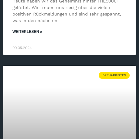
Heute haben wir das Geheimnis hinter THE5000+
gelüftet. Wir freuen uns riesig über die vielen
positiven Rückmeldungen und sind sehr gespannt,
was in den nächsten
WEITERLESEN »
09.05.2024
DREHARBEITEN