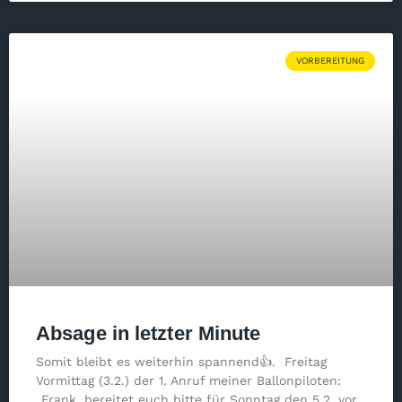
VORBEREITUNG
Absage in letzter Minute
Somit bleibt es weiterhin spannend👍. Freitag
Vormittag (3.2.) der 1. Anruf meiner Ballonpiloten:
„Frank, bereitet euch bitte für Sonntag den 5.2. vor.