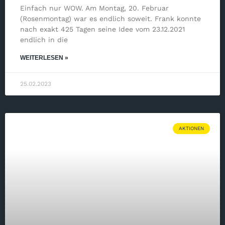
Einfach nur WOW. Am Montag, 20. Februar
(Rosenmontag) war es endlich soweit. Frank konnte
nach exakt 425 Tagen seine Idee vom 23.12.2021
endlich in die
WEITERLESEN »
25.02.2023
AKTIONEN