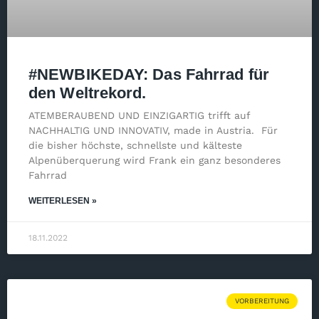
#NEWBIKEDAY: Das Fahrrad für
den Weltrekord.
ATEMBERAUBEND UND EINZIGARTIG trifft auf
NACHHALTIG UND INNOVATIV, made in Austria. Für
die bisher höchste, schnellste und kälteste
Alpenüberquerung wird Frank ein ganz besonderes
Fahrrad
WEITERLESEN »
18.11.2022
VORBEREITUNG