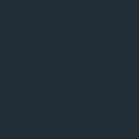
ATEMBERAUBEND UND
EINZIGARTIG!
Die höchste, schnellste und kälteste
Alpenüberquerung mit dem Fahrrad.
TRAILER ANSCHAUEN