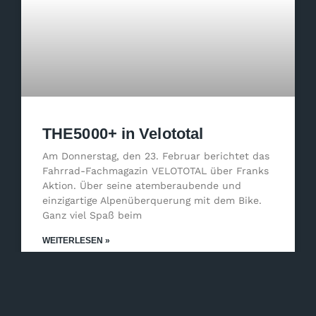
THE5000+ in Velototal
Am Donnerstag, den 23. Februar berichtet das
Fahrrad-Fachmagazin VELOTOTAL über Franks
Aktion. Über seine atemberaubende und
einzigartige Alpenüberquerung mit dem Bike.
Ganz viel Spaß beim
WEITERLESEN »
23.02.2023