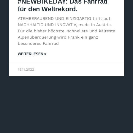
#NEWBIKEDAY: Das Fahrrad
für den Weltrekord.
ATEMBERAUBEND UND EINZIGARTIG trifft auf
NACHHALTIG UND INNOVATIV, made in Austria.
Für die bisher höchste, schnellste und kälteste
Alpenüberquerung wird Frank ein ganz
besonderes Fahrrad
WEITERLESEN »
18.11.2022
VORBEREITUNG