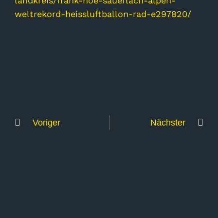
landkreis/frank-noe-sauerlach-alpen-
weltrekord-heissluftballon-rad-e297820/
Voriger
Nächster